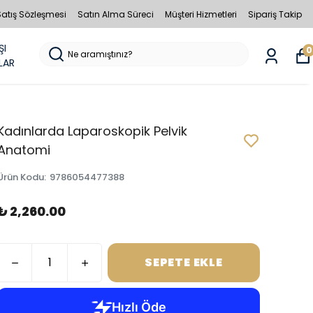
Satış Sözleşmesi
Satın Alma Süreci
Müşteri Hizmetleri
Sipariş Takip
ŞI
0
LAR
Kadınlarda Laparoskopik Pelvik
Anatomi
Ürün Kodu
:
9786054477388
₺ 2,260.00
SEPETE EKLE