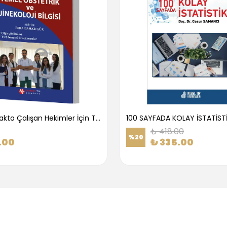
1.Basamakta Çalışan Hekimler İçin Temel Obstetrik Ve Jinekoloji Bilgisi
100 SAYFADA KOLAY İSTATİST
₺ 418.00
%
20
.00
₺ 335.00