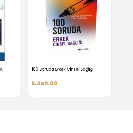
İK
100 Soruda Erkek Cinsel Sağlığı
100 S
₺ 250.00
₺ 2