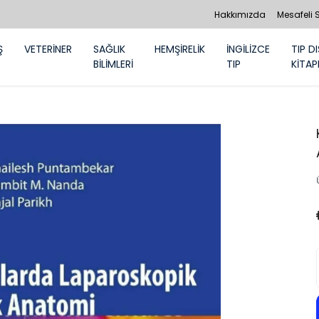
Hakkımızda
Mesafeli 
Ş
VETERİNER
SAĞLIK
HEMŞİRELİK
İNGİLİZCE
TIP DI
BİLİMLERİ
TIP
KİTAP