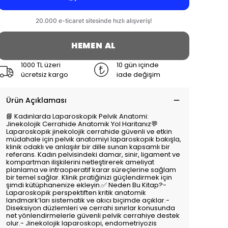
HEMEN AL
1000 TL üzeri
10 gün içinde
ücretsiz kargo
iade değişim
Ürün Açıklaması
📘 Kadınlarda Laparoskopik Pelvik Anatomi:
Jinekolojik Cerrahide Anatomik Yol Haritanız💬
Laparoskopik jinekolojik cerrahide güvenli ve etkin
müdahale için pelvik anatomiyi laparoskopik bakışla,
klinik odaklı ve anlaşılır bir dille sunan kapsamlı bir
referans. Kadın pelvisindeki damar, sinir, ligament ve
kompartman ilişkilerini netleştirerek ameliyat
planlama ve intraoperatif karar süreçlerine sağlam
bir temel sağlar. Klinik pratiğinizi güçlendirmek için
şimdi kütüphanenize ekleyin.✅ Neden Bu Kitap?-
Laparoskopik perspektiften kritik anatomik
landmark’ları sistematik ve akıcı biçimde açıklar.-
Diseksiyon düzlemleri ve cerrahi sınırlar konusunda
net yönlendirmelerle güvenli pelvik cerrahiye destek
olur.- Jinekolojik laparoskopi, endometriyozis