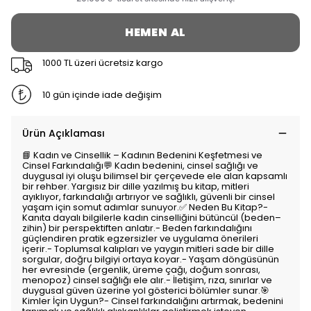
HEMEN AL
1000 TL üzeri ücretsiz kargo
10 gün içinde iade değişim
Ürün Açıklaması
📘 Kadın ve Cinsellik – Kadının Bedenini Keşfetmesi ve
Cinsel Farkındalığı💬 Kadın bedenini, cinsel sağlığı ve
duygusal iyi oluşu bilimsel bir çerçevede ele alan kapsamlı
bir rehber. Yargısız bir dille yazılmış bu kitap, mitleri
ayıklıyor, farkındalığı artırıyor ve sağlıklı, güvenli bir cinsel
yaşam için somut adımlar sunuyor.✅ Neden Bu Kitap?-
Kanıta dayalı bilgilerle kadın cinselliğini bütüncül (beden–
zihin) bir perspektiften anlatır.- Beden farkındalığını
güçlendiren pratik egzersizler ve uygulama önerileri
içerir.- Toplumsal kalıpları ve yaygın mitleri sade bir dille
sorgular, doğru bilgiyi ortaya koyar.- Yaşam döngüsünün
her evresinde (ergenlik, üreme çağı, doğum sonrası,
menopoz) cinsel sağlığı ele alır.- İletişim, rıza, sınırlar ve
duygusal güven üzerine yol gösterici bölümler sunar.🎯
Kimler İçin Uygun?- Cinsel farkındalığını artırmak, bedenini