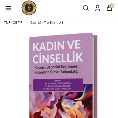
0
TÜRKÇE TIP
Cerrahi Tıp Bilimleri