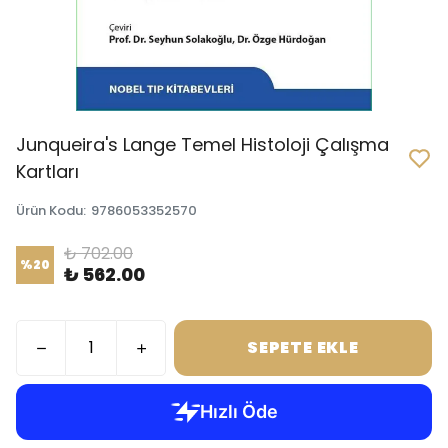
Junqueira's Lange Temel Histoloji Çalışma
Kartları
Ürün Kodu
:
9786053352570
₺ 702.00
%
20
₺ 562.00
SEPETE EKLE