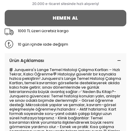
HEMEN AL
1000 TL üzeri ücretsiz kargo
10 gün içinde iade değişim
Ürün Açıklaması
📘 Junqueira's Lange Temel Histoloji Çalışma Kartları – Hızlı
Tekrar, Kalıcı Öğrenme💬 Histolojiyi güvenilir bir kaynakla
hızlıca pekiştirin! Junqueira’s Lange Temel Histoloji Çalışma
Kartları, temel kavramları görsellerle destekleyerek akılda
kalıcı hale getirir; sınav dönemlerinde ve günlük
tekrarlarınızda büyük avantaj sağlar.✅ Neden Bu Kitap?-
Junqueira güvencesi: Temel histoloji konuları yalın, anlaşılır
ve sınav odaklı biçimde derlenmiştir.- Görsel öğrenme
desteği: Mikroskobik yapılar ve şemalar, kavram–görsel
eşleşmesiyle öğrenmeyi hızlandırır.- Aktif hatırlama: Kart
formatı sayesinde soru-yanıt odaklı çalışıp bilgiyi uzun
süreli hafızaya taşırsınız.- Klinik bağlantılar: Temel
kavramları klinik yorumlarla ilişkilendirerek büyük resmi
görmenize yardımcı olur.- Esnek ve pratik: Kısa çalışma