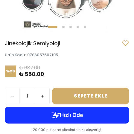
Jinekolojik Semiyoloji
Ürün Kodu
:
9786057607195
₺ 687.00
%
20
₺ 550.00
SEPETE EKLE