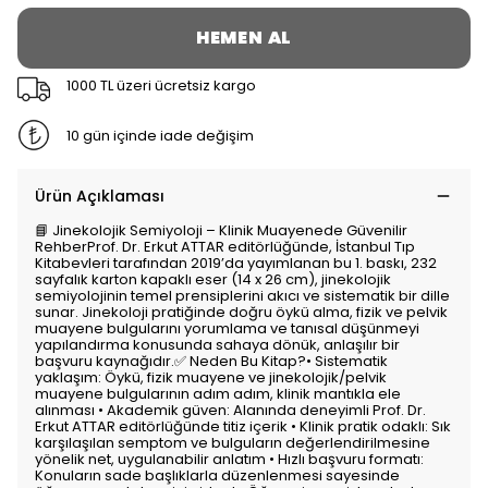
HEMEN AL
1000 TL üzeri ücretsiz kargo
10 gün içinde iade değişim
Ürün Açıklaması
📘 Jinekolojik Semiyoloji – Klinik Muayenede Güvenilir
RehberProf. Dr. Erkut ATTAR editörlüğünde, İstanbul Tıp
Kitabevleri tarafından 2019’da yayımlanan bu 1. baskı, 232
sayfalık karton kapaklı eser (14 x 26 cm), jinekolojik
semiyolojinin temel prensiplerini akıcı ve sistematik bir dille
sunar. Jinekoloji pratiğinde doğru öykü alma, fizik ve pelvik
muayene bulgularını yorumlama ve tanısal düşünmeyi
yapılandırma konusunda sahaya dönük, anlaşılır bir
başvuru kaynağıdır.✅ Neden Bu Kitap?• Sistematik
yaklaşım: Öykü, fizik muayene ve jinekolojik/pelvik
muayene bulgularının adım adım, klinik mantıkla ele
alınması • Akademik güven: Alanında deneyimli Prof. Dr.
Erkut ATTAR editörlüğünde titiz içerik • Klinik pratik odaklı: Sık
karşılaşılan semptom ve bulguların değerlendirilmesine
yönelik net, uygulanabilir anlatım • Hızlı başvuru formatı:
Konuların sade başlıklarla düzenlenmesi sayesinde