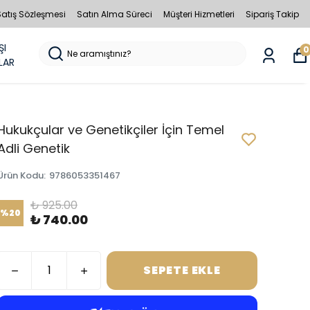
Satış Sözleşmesi
Satın Alma Süreci
Müşteri Hizmetleri
Sipariş Takip
ŞI
0
LAR
Hukukçular ve Genetikçiler İçin Temel
Adli Genetik
Ürün Kodu
:
9786053351467
₺ 925.00
%
20
₺ 740.00
SEPETE EKLE