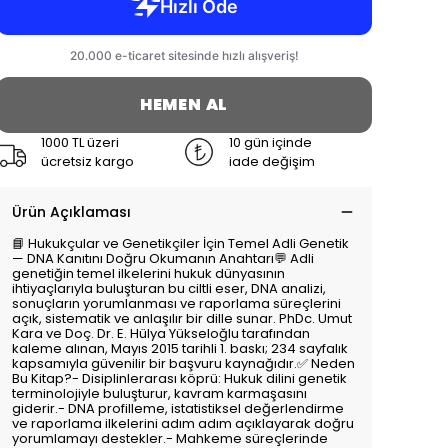
HEMEN AL
1000 TL üzeri
10 gün içinde
ücretsiz kargo
iade değişim
Ürün Açıklaması
📘 Hukukçular ve Genetikçiler İçin Temel Adli Genetik
— DNA Kanıtını Doğru Okumanın Anahtarı💬 Adli
genetiğin temel ilkelerini hukuk dünyasının
ihtiyaçlarıyla buluşturan bu ciltli eser, DNA analizi,
sonuçların yorumlanması ve raporlama süreçlerini
açık, sistematik ve anlaşılır bir dille sunar. PhDc. Umut
Kara ve Doç. Dr. E. Hülya Yükseloğlu tarafından
kaleme alınan, Mayıs 2015 tarihli 1. baskı; 234 sayfalık
kapsamıyla güvenilir bir başvuru kaynağıdır.✅ Neden
Bu Kitap?- Disiplinlerarası köprü: Hukuk dilini genetik
terminolojiyle buluşturur, kavram karmaşasını
giderir.- DNA profilleme, istatistiksel değerlendirme
ve raporlama ilkelerini adım adım açıklayarak doğru
yorumlamayı destekler.- Mahkeme süreçlerinde