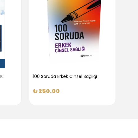
İK
100 Soruda Erkek Cinsel Sağlığı
100 S
₺ 250.00
₺ 2