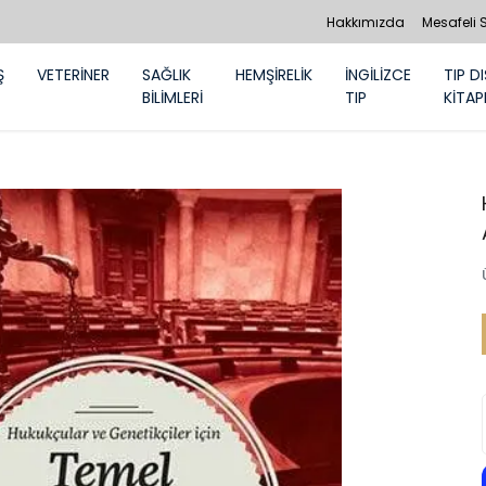
Hakkımızda
Mesafeli 
Ş
VETERİNER
SAĞLIK
HEMŞİRELİK
İNGİLİZCE
TIP DI
BİLİMLERİ
TIP
KİTAP