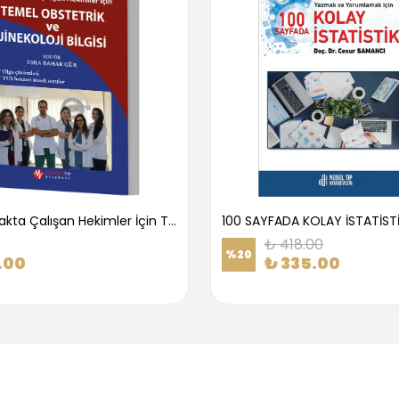
1.Basamakta Çalışan Hekimler İçin Temel Obstetrik Ve Jinekoloji Bilgisi
100 SAYFADA KOLAY İSTATİST
₺ 418.00
%
20
.00
₺ 335.00