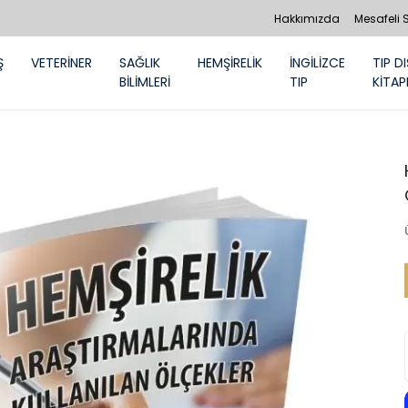
Hakkımızda
Mesafeli 
Ş
VETERİNER
SAĞLIK
HEMŞİRELİK
İNGİLİZCE
TIP DI
BİLİMLERİ
TIP
KİTAP