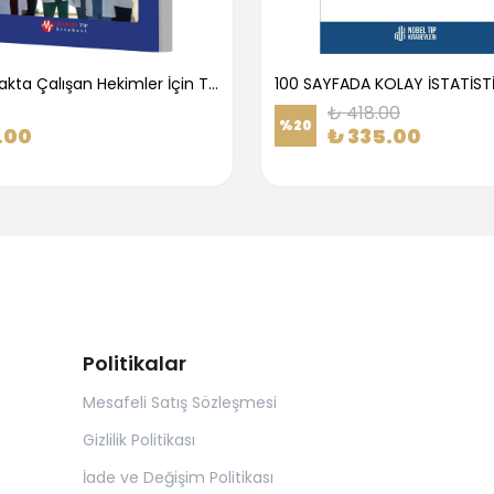
1.Basamakta Çalışan Hekimler İçin Temel Obstetrik Ve Jinekoloji Bilgisi
100 SAYFADA KOLAY İSTATİST
₺ 418.00
%
20
.00
₺ 335.00
Politikalar
Mesafeli Satış Sözleşmesi
Gizlilik Politikası
İade ve Değişim Politikası