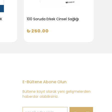
İK
100 Soruda Erkek Cinsel Sağlığı
100 S
₺ 250.00
₺ 2
E-Bültene Abone Olun
Bültene kayıt olarak yeni gelişmelerden
haberdar olabilirsiniz.