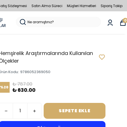
Satış Sözleşmesi
Satın Alma Süreci
Müşteri Hizmetleri
Sipariş Takip
ŞI
0
LAR
Hemşirelik Araştırmalarında Kullanılan
Ölçekler
Ürün Kodu
:
9786052369050
₺ 787.00
%
20
₺ 630.00
SEPETE EKLE