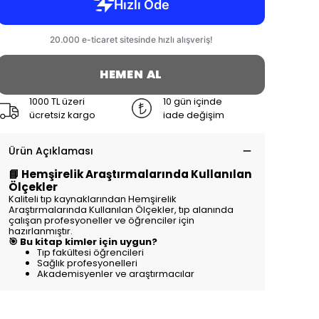
HEMEN AL
1000 TL üzeri
10 gün içinde
ücretsiz kargo
iade değişim
Ürün Açıklaması
📘 Hemşirelik Araştırmalarında Kullanılan
Ölçekler
Kaliteli tıp kaynaklarından Hemşirelik
Araştırmalarında Kullanılan Ölçekler, tıp alanında
çalışan profesyoneller ve öğrenciler için
hazırlanmıştır.
🎯 Bu kitap kimler için uygun?
Tıp fakültesi öğrencileri
Sağlık profesyonelleri
Akademisyenler ve araştırmacılar