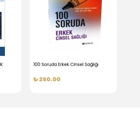
İK
100 Soruda Erkek Cinsel Sağlığı
100 S
₺ 250.00
₺ 2