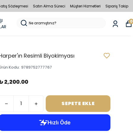
Satış Sözleşmesi
Satın Alma Süreci
Müşteri Hizmetleri
Sipariş Takip
ŞI
0
LAR
Harper'ın Resimli Biyokimyası
Ürün Kodu
:
9789752777767
₺ 2,200.00
SEPETE EKLE