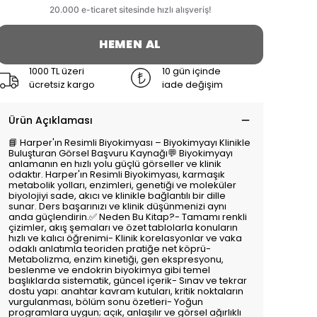
HEMEN AL
1000 TL üzeri
10 gün içinde
ücretsiz kargo
iade değişim
Ürün Açıklaması
📘 Harper'ın Resimli Biyokimyası – Biyokimyayı Klinikle
Buluşturan Görsel Başvuru Kaynağı💬 Biyokimyayı
anlamanın en hızlı yolu güçlü görseller ve klinik
odaktır. Harper'ın Resimli Biyokimyası, karmaşık
metabolik yolları, enzimleri, genetiği ve moleküler
biyolojiyi sade, akıcı ve klinikle bağlantılı bir dille
sunar. Ders başarınızı ve klinik düşünmenizi aynı
anda güçlendirin.✅ Neden Bu Kitap?- Tamamı renkli
çizimler, akış şemaları ve özet tablolarla konuların
hızlı ve kalıcı öğrenimi- Klinik korelasyonlar ve vaka
odaklı anlatımla teoriden pratiğe net köprü-
Metabolizma, enzim kinetiği, gen ekspresyonu,
beslenme ve endokrin biyokimya gibi temel
başlıklarda sistematik, güncel içerik- Sınav ve tekrar
dostu yapı: anahtar kavram kutuları, kritik noktaların
vurgulanması, bölüm sonu özetleri- Yoğun
programlara uygun; açık, anlaşılır ve görsel ağırlıklı