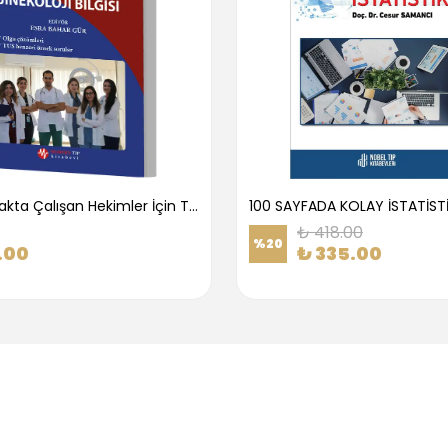
1.Basamakta Çalışan Hekimler İçin Temel Obstetrik Ve Jinekoloji Bilgisi
100 SAYFADA KOLAY İSTATİST
₺ 418.00
%
20
.00
₺ 335.00