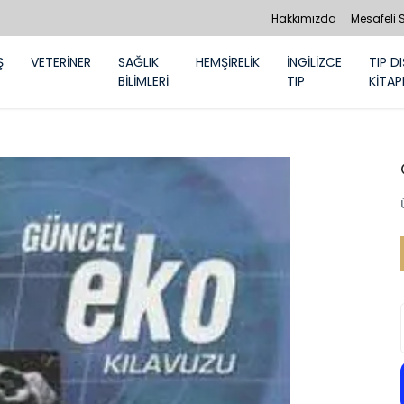
Hakkımızda
Mesafeli 
Ş
VETERİNER
SAĞLIK
HEMŞİRELİK
İNGİLİZCE
TIP DI
BİLİMLERİ
TIP
KİTAP