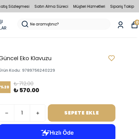
Satış Sözleşmesi
Satın Alma Süreci
Müşteri Hizmetleri
Sipariş Takip
ŞI
0
LAR
Güncel Eko Klavuzu
Ürün Kodu
:
9789756240229
₺ 712.00
%
20
₺ 570.00
SEPETE EKLE