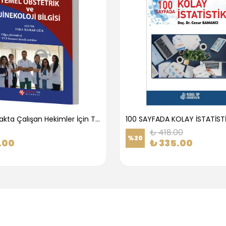
1.Basamakta Çalışan Hekimler İçin Temel Obstetrik Ve Jinekoloji Bilgisi
100 SAYFADA KOLAY İSTATİST
₺ 418.00
%
20
.00
₺ 335.00