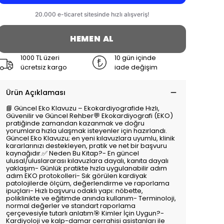
HEMEN AL
1000 TL üzeri
10 gün içinde
ücretsiz kargo
iade değişim
Ürün Açıklaması
📘 Güncel Eko Klavuzu – Ekokardiyografide Hızlı,
Güvenilir ve Güncel Rehber💬 Ekokardiyografi (EKO)
pratiğinde zamandan kazanmak ve doğru
yorumlara hızla ulaşmak isteyenler için hazırlandı.
Güncel Eko Klavuzu; en yeni kılavuzlara uyumlu, klinik
kararlarınızı destekleyen, pratik ve net bir başvuru
kaynağıdır.✅ Neden Bu Kitap?- En güncel
ulusal/uluslararası kılavuzlara dayalı, kanıta dayalı
yaklaşım- Günlük pratikte hızla uygulanabilir adım
adım EKO protokolleri- Sık görülen kardiyak
patolojilerde ölçüm, değerlendirme ve raporlama
ipuçları- Hızlı başvuru odaklı yapı: nöbette,
poliklinikte ve eğitimde anında kullanım- Terminoloji,
normal değerler ve standart raporlama
çerçevesiyle tutarlı anlatım🎯 Kimler İçin Uygun?-
Kardiyoloji ve kalp-damar cerrahisi asistanları ile