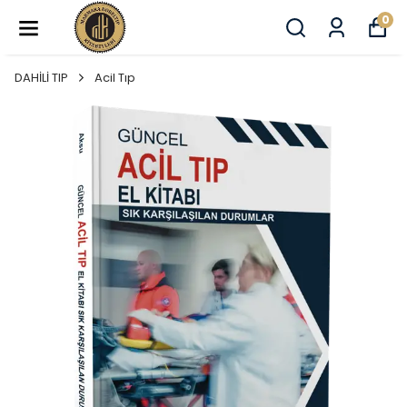
0
DAHİLİ TIP
Acil Tıp