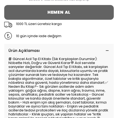
HEMEN AL
1000 TL üzeri ücretsiz kargo
10 gün içinde iade değişim
Ürün Açıklaması
📘 Güncel Acil Tıp El Kitabı (Sık Karşılaşılan Durumlar):
Nöbette Hızlı, Doğru ve Güvenli Karar💬 Acil serviste
saniyeler değerlidir. Güncel Acil Tıp El Kitabı, sık karşılaşılan
acil durumlarda kanıta dayalı, kılavuzlarla uyumlu ve pratik
çözümler sunarak tanı ve tedaviye hız kazandırır. Tek
bakışta algoritmalar, özet tablolar ve kritik ipuçlarıyla
nöbetiniz daha güvenli, hasta yönetiminiz daha standart.✅
Neden Bu Kitap?- Sık görülen acillerde adım adım
yaklaşım: göğüs ağrısı, dispne, karın ağrısı, travma, inme,
sepsis, anafilaksi, pediatrik aciller ve toksikoloji.- Güncel
kılavuzlar ve kanıta dayalı önerilerle standart, güvenilir
bakım.- Hızlı erişim için akış şemaları, özet tablolar, kırmızı
bayraklar ve ayırıcı tanı noktaları.- Erişkin ve pediatrik
acillerde tedavi protokolleri ve ilaç dozlarına yönelik pratik
hatırlatıcılar.- Klinik ipuçları, sık yapılan hatalar ve “kritik