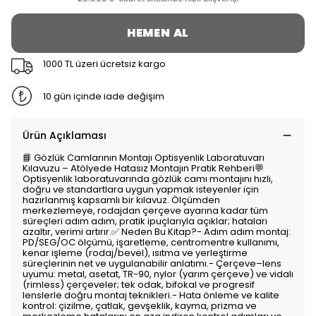
HEMEN AL
1000 TL üzeri ücretsiz kargo
10 gün içinde iade değişim
Ürün Açıklaması
📘 Gözlük Camlarının Montajı Optisyenlik Laboratuvarı
Kılavuzu – Atölyede Hatasız Montajın Pratik Rehberi💬
Optisyenlik laboratuvarında gözlük camı montajını hızlı,
doğru ve standartlara uygun yapmak isteyenler için
hazırlanmış kapsamlı bir kılavuz. Ölçümden
merkezlemeye, rodajdan çerçeve ayarına kadar tüm
süreçleri adım adım, pratik ipuçlarıyla açıklar; hataları
azaltır, verimi artırır.✅ Neden Bu Kitap?- Adım adım montaj:
PD/SEG/OC ölçümü, işaretleme, centromentre kullanımı,
kenar işleme (rodaj/bevel), ısıtma ve yerleştirme
süreçlerinin net ve uygulanabilir anlatımı.- Çerçeve–lens
uyumu: metal, asetat, TR-90, nylor (yarım çerçeve) ve vidalı
(rimless) çerçeveler; tek odak, bifokal ve progresif
lenslerle doğru montaj teknikleri.- Hata önleme ve kalite
kontrol: çizilme, çatlak, gevşeklik, kayma, prizma ve