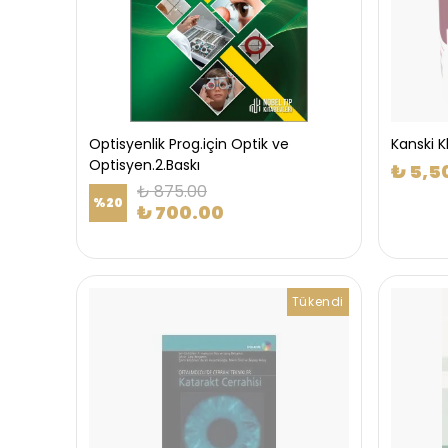
Optisyenlik Prog.için Optik ve
Kanski K
Optisyen.2.Baskı
₺ 5,5
₺ 875.00
%
20
₺ 700.00
Tükendi