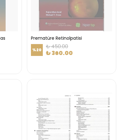
las
Prematüre Retinolpatisi
₺ 450.00
%
20
₺ 360.00