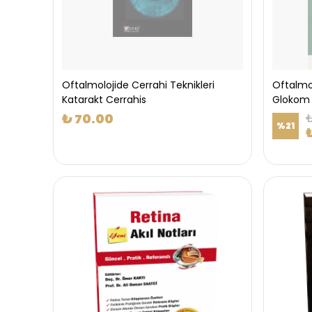
Oftalmolojide Cerrahi Teknikleri
Oftalmol
Katarakt Cerrahis
Glokom
₺ 70.00
₺
%
21