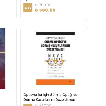
₺ 700.00
%
20
₺ 560.00
Optisyenler İçin Görme Optiği ve
Görme Kusurlarının Düzeltilmesi
₺ 437.00