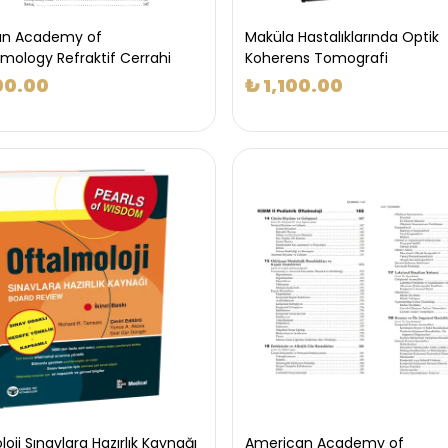
an Academy of
Maküla Hastalıklarında Optik
mology Refraktif Cerrahi
Koherens Tomografi
00.00
₺ 1,100.00
oji Sınavlara Hazırlık Kaynağı
American Academy of