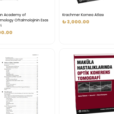
an Academy of
Krachmer Kornea Atlası
mology Oftalmolojinin Esas
₺ 3,000.00
ri
00.00