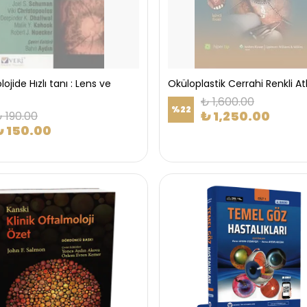
ojide Hızlı tanı : Lens ve
Oküloplastik Cerrahi Renkli At
₺ 1,600.00
%
22
₺ 1,250.00
 190.00
₺ 150.00