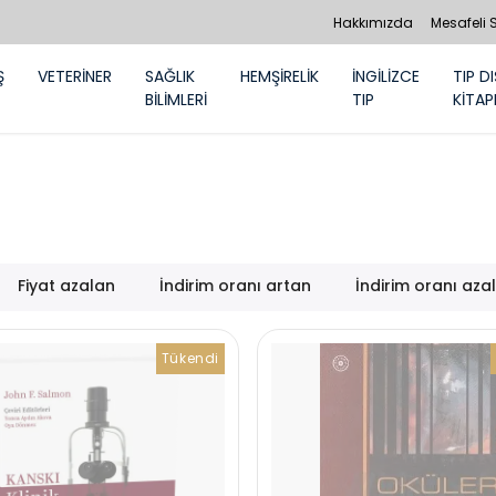
Hakkımızda
Mesafeli 
Ş
VETERİNER
SAĞLIK
HEMŞİRELİK
İNGİLİZCE
TIP DI
BİLİMLERİ
TIP
KİTAP
Fiyat azalan
İndirim oranı artan
İndirim oranı aza
Tükendi