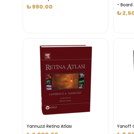
- Board
₺ 990.00
₺ 2,5
Yannuzzi Retina Atlası
Yanoff 