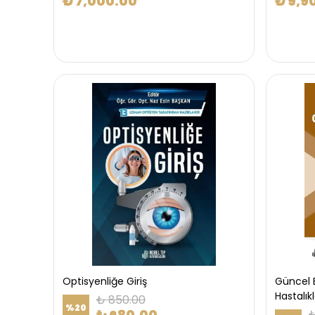
₺ 7,000.00
₺ 9,9
Optisyenliğe Giriş
Güncel B
Hastalıkl
₺ 850.00
%
20
₺ 680.00
₺