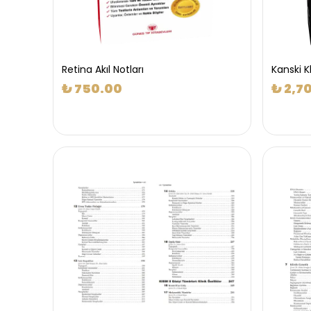
Retina Akıl Notları
Kanski K
₺ 750.00
₺ 2,7