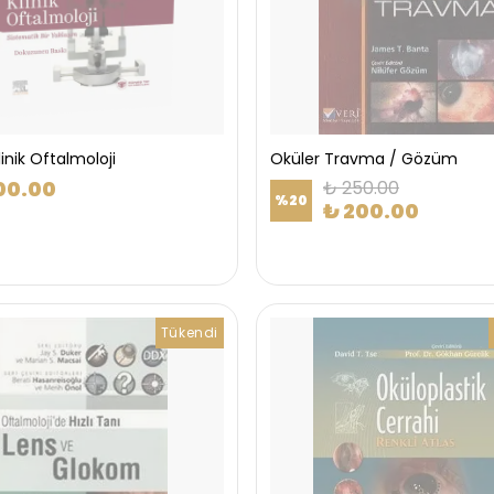
linik Oftalmoloji
Oküler Travma / Gözüm
00.00
₺ 250.00
%
20
₺ 200.00
Tükendi