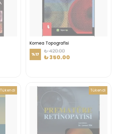
Kornea Topografisi
₺ 420.00
%
17
₺ 350.00
Tükendi
Tükendi