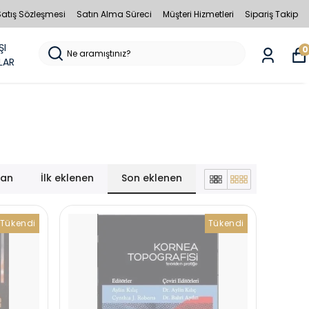
Satış Sözleşmesi
Satın Alma Süreci
Müşteri Hizmetleri
Sipariş Takip
ŞI
0
LAR
lan
İlk eklenen
Son eklenen
Tükendi
Tükendi