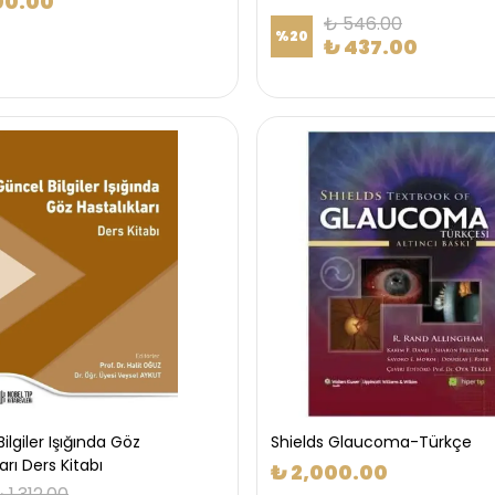
00.00
₺ 546.00
%
20
₺ 437.00
ilgiler Işığında Göz
Shields Glaucoma-Türkçe
arı Ders Kitabı
₺ 2,000.00
 1,312.00