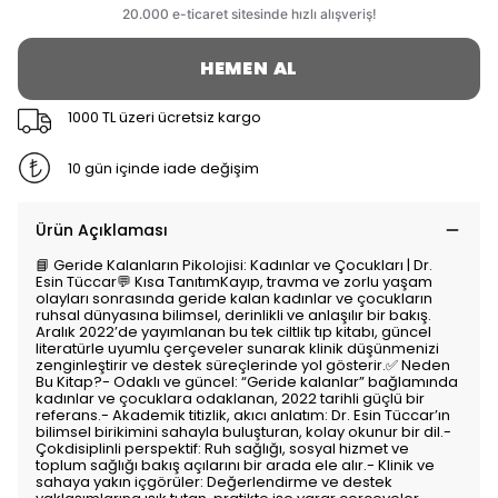
HEMEN AL
1000 TL üzeri ücretsiz kargo
10 gün içinde iade değişim
Ürün Açıklaması
📘 Geride Kalanların Pikolojisi: Kadınlar ve Çocukları | Dr.
Esin Tüccar💬 Kısa TanıtımKayıp, travma ve zorlu yaşam
olayları sonrasında geride kalan kadınlar ve çocukların
ruhsal dünyasına bilimsel, derinlikli ve anlaşılır bir bakış.
Aralık 2022’de yayımlanan bu tek ciltlik tıp kitabı, güncel
literatürle uyumlu çerçeveler sunarak klinik düşünmenizi
zenginleştirir ve destek süreçlerinde yol gösterir.✅ Neden
Bu Kitap?- Odaklı ve güncel: “Geride kalanlar” bağlamında
kadınlar ve çocuklara odaklanan, 2022 tarihli güçlü bir
referans.- Akademik titizlik, akıcı anlatım: Dr. Esin Tüccar’ın
bilimsel birikimini sahayla buluşturan, kolay okunur bir dil.-
Çokdisiplinli perspektif: Ruh sağlığı, sosyal hizmet ve
toplum sağlığı bakış açılarını bir arada ele alır.- Klinik ve
sahaya yakın içgörüler: Değerlendirme ve destek