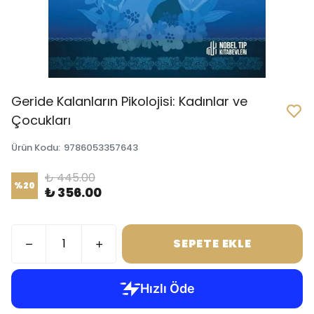
Geride Kalanların Pikolojisi: Kadınlar ve
Çocukları
Ürün Kodu
:
9786053357643
₺ 445.00
%
20
₺ 356.00
SEPETE EKLE