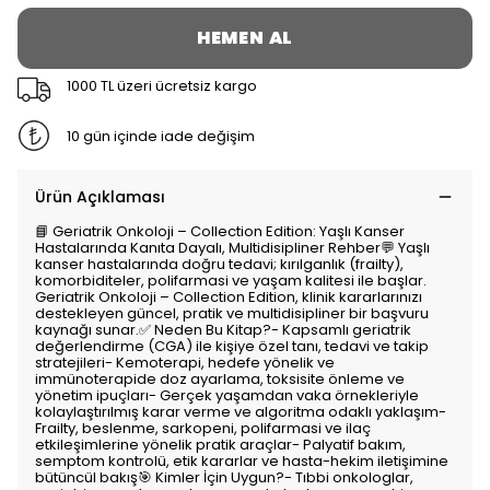
HEMEN AL
1000 TL üzeri ücretsiz kargo
10 gün içinde iade değişim
Ürün Açıklaması
📘 Geriatrik Onkoloji – Collection Edition: Yaşlı Kanser
Hastalarında Kanıta Dayalı, Multidisipliner Rehber💬 Yaşlı
kanser hastalarında doğru tedavi; kırılganlık (frailty),
komorbiditeler, polifarmasi ve yaşam kalitesi ile başlar.
Geriatrik Onkoloji – Collection Edition, klinik kararlarınızı
destekleyen güncel, pratik ve multidisipliner bir başvuru
kaynağı sunar.✅ Neden Bu Kitap?- Kapsamlı geriatrik
değerlendirme (CGA) ile kişiye özel tanı, tedavi ve takip
stratejileri- Kemoterapi, hedefe yönelik ve
immünoterapide doz ayarlama, toksisite önleme ve
yönetim ipuçları- Gerçek yaşamdan vaka örnekleriyle
kolaylaştırılmış karar verme ve algoritma odaklı yaklaşım-
Frailty, beslenme, sarkopeni, polifarmasi ve ilaç
etkileşimlerine yönelik pratik araçlar- Palyatif bakım,
semptom kontrolü, etik kararlar ve hasta-hekim iletişimine
bütüncül bakış🎯 Kimler İçin Uygun?- Tıbbi onkologlar,