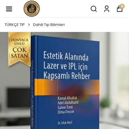
0
TÜRKÇE TIP
Dahili Tıp Bilimleri