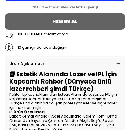
HEMEN AL
1000 TL üzeri ücretsiz kargo
10 gün içinde iade değişim
Ürün Açıklaması
📘 Estetik Alanında Lazer ve IPL için
Kapsamlı Rehber (Dünyaca ünlü
lazer rehberi şimdi Türkçe)
Kaliteli tıp kaynaklarından Estetik Alanında Lazer ve IPL için
Kapsamlı Rehber (Dünyaca ünlü lazer rehberi şimdi
Türkçe), tıp alanında çalışan profesyoneller ve öğrenciler
için hazırlanmıştır.
✅ Ürün Özellikleri
Editör: Kemal Alhallak, Adel Abdulhafid, Salem Tomi, Dima
OmranUyarlayan ve Çeviren: Dr. Ufuk Akçıl , Sayfa Sayısı:
360, Baskı Tarihi: 2026, Ebat: 15 x 23 cm Sayfa Sayısı : 360 ,
Kağıt: Tamamı Renkli - Kuşe