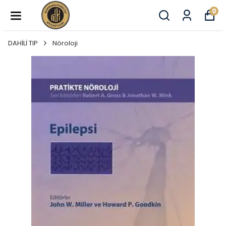
0
DAHİLİ TIP
Nöroloji