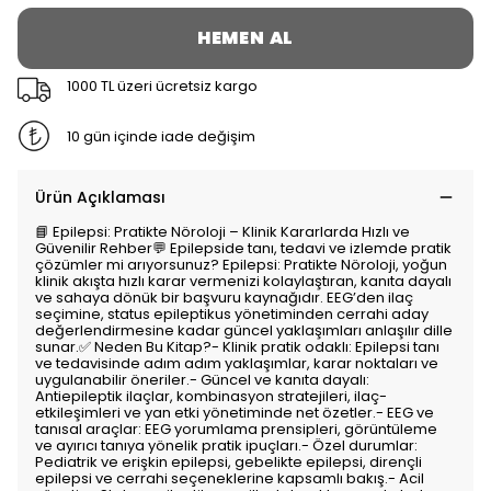
HEMEN AL
1000 TL üzeri ücretsiz kargo
10 gün içinde iade değişim
Ürün Açıklaması
📘 Epilepsi: Pratikte Nöroloji – Klinik Kararlarda Hızlı ve
Güvenilir Rehber💬 Epilepside tanı, tedavi ve izlemde pratik
çözümler mi arıyorsunuz? Epilepsi: Pratikte Nöroloji, yoğun
klinik akışta hızlı karar vermenizi kolaylaştıran, kanıta dayalı
ve sahaya dönük bir başvuru kaynağıdır. EEG’den ilaç
seçimine, status epileptikus yönetiminden cerrahi aday
değerlendirmesine kadar güncel yaklaşımları anlaşılır dille
sunar.✅ Neden Bu Kitap?- Klinik pratik odaklı: Epilepsi tanı
ve tedavisinde adım adım yaklaşımlar, karar noktaları ve
uygulanabilir öneriler.- Güncel ve kanıta dayalı:
Antiepileptik ilaçlar, kombinasyon stratejileri, ilaç-
etkileşimleri ve yan etki yönetiminde net özetler.- EEG ve
tanısal araçlar: EEG yorumlama prensipleri, görüntüleme
ve ayırıcı tanıya yönelik pratik ipuçları.- Özel durumlar:
Pediatrik ve erişkin epilepsi, gebelikte epilepsi, dirençli
epilepsi ve cerrahi seçeneklerine kapsamlı bakış.- Acil