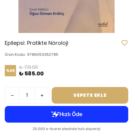
Epilepsi: Pratikte Nöroloji
Ürün Kodu
:
9786053352785
₺ 731.00
%
20
₺ 585.00
SEPETE EKLE