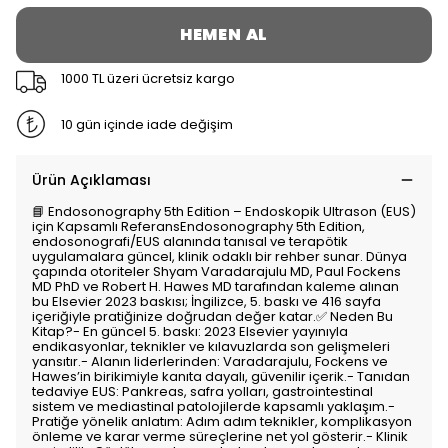
HEMEN AL
1000 TL üzeri ücretsiz kargo
10 gün içinde iade değişim
Ürün Açıklaması
📘 Endosonography 5th Edition – Endoskopik Ultrason (EUS)
için Kapsamlı ReferansEndosonography 5th Edition,
endosonografi/EUS alanında tanısal ve terapötik
uygulamalara güncel, klinik odaklı bir rehber sunar. Dünya
çapında otoriteler Shyam Varadarajulu MD, Paul Fockens
MD PhD ve Robert H. Hawes MD tarafından kaleme alınan
bu Elsevier 2023 baskısı; İngilizce, 5. baskı ve 416 sayfa
içeriğiyle pratiğinize doğrudan değer katar.✅ Neden Bu
Kitap?- En güncel 5. baskı: 2023 Elsevier yayınıyla
endikasyonlar, teknikler ve kılavuzlarda son gelişmeleri
yansıtır.- Alanın liderlerinden: Varadarajulu, Fockens ve
Hawes’in birikimiyle kanıta dayalı, güvenilir içerik.- Tanıdan
tedaviye EUS: Pankreas, safra yolları, gastrointestinal
sistem ve mediastinal patolojilerde kapsamlı yaklaşım.-
Pratiğe yönelik anlatım: Adım adım teknikler, komplikasyon
önleme ve karar verme süreçlerine net yol gösterir.- Klinik