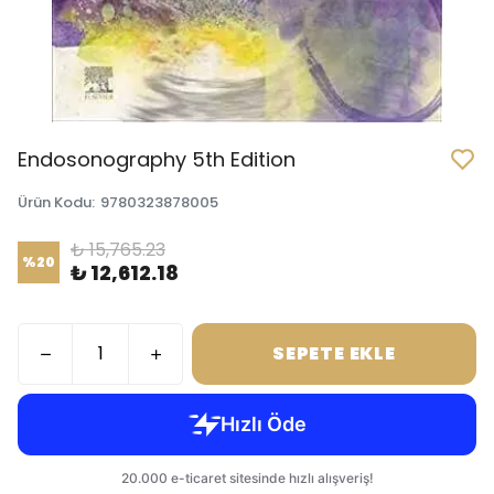
Endosonography 5th Edition
Ürün Kodu
:
9780323878005
₺ 15,765.23
%
20
₺ 12,612.18
SEPETE EKLE