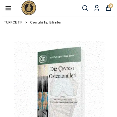
0
TÜRKÇE TIP
Cerrahi Tıp Bilimleri