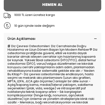
HEMEN AL
1000 TL üzeri ücretsiz kargo
10 gün içinde iade değişim
Ürün Açıklaması
📘 Diz Çevresi Osteotomileri: Diz Cerrahisinde Doğru
Hizalanma ve Uzun Dönem Başarı İçin Modern Rehber💬 Diz
osteotomisi pratiğinde güvenli, etkili ve kanıta dayalı
kararlar almak isteyen cerrahlar için hazırlanmış kapsamlı
bir kaynak. Yüksek tibial osteotomi (HTO/YTO), distal femur
osteotomisi (DFO), varus/valgus düzeltmeleri ve kıkırdak
koruyucu cerrahi yaklaşımlarını adım adım, planlamadan
rehabilitasyona kadar sistematik şekilde ele alır.✅ Neden
Bu Kitap?- Diz çevresi osteotomilerde endikasyon, hasta
seçimi ve mekanik aks planlamasını (uzun aks grafileri,
MPTA, LDFA, JLCA gibi ölçümler) anlaşılır bir dille sunar.-
Açılış/kapanış kama, medial/lateral yaklaşım, sabitleme
seçenekleri (plak, vida, wedge) ve intraoperatif püf
noktalarıyla teknik başarıyı artırır.- Sık karşılaşılan
komplikasyonlar (hinge kırığı, nonunion, aşırı/eksik
düzeltme) için önleme ve yönetim stratejileriyle klinik riski
azaltır.- Menisküs, bağ rekonstrüksiyonları ve kıkırdak