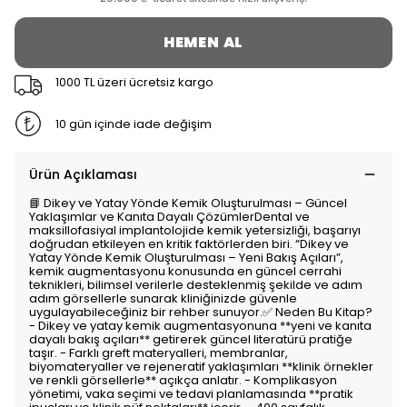
HEMEN AL
1000 TL üzeri ücretsiz kargo
10 gün içinde iade değişim
Ürün Açıklaması
📘 Dikey ve Yatay Yönde Kemik Oluşturulması – Güncel
Yaklaşımlar ve Kanıta Dayalı ÇözümlerDental ve
maksillofasiyal implantolojide kemik yetersizliği, başarıyı
doğrudan etkileyen en kritik faktörlerden biri. “Dikey ve
Yatay Yönde Kemik Oluşturulması – Yeni Bakış Açıları”,
kemik augmentasyonu konusunda en güncel cerrahi
teknikleri, bilimsel verilerle desteklenmiş şekilde ve adım
adım görsellerle sunarak kliniğinizde güvenle
uygulayabileceğiniz bir rehber sunuyor.✅ Neden Bu Kitap?
- Dikey ve yatay kemik augmentasyonuna **yeni ve kanıta
dayalı bakış açıları** getirerek güncel literatürü pratiğe
taşır. - Farklı greft materyalleri, membranlar,
biyomateryaller ve rejeneratif yaklaşımları **klinik örnekler
ve renkli görsellerle** açıkça anlatır. - Komplikasyon
yönetimi, vaka seçimi ve tedavi planlamasında **pratik