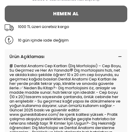
HEMEN AL
1000 TL üzeri ücretsiz kargo
10 gün içinde iade değişim
Ürün Açıklaması
📘 Dental Anatomi Cep Kartları (Diş Morfolojisi) – Cep Boyu,
Su Geçirmez ve Her An Yanında💬 Diş morfolojisini hızlı, net
ve akılda kalıcı şekilde öğren! 10 x 20 cm cep boyunda, su
geçirmez kağıda basılan Dental Anatomi Cep Kartları ile
her yerde pratik tekrar yap, klinikte ve sınavda güvenle
ilerle.✅ Neden Bu Kitap?- Diş morfolojisini öz, anlaşılır ve
madde madde sunar; hızlı tekrar için idealdir.- Cep boyu
(10 x 20) tasarımı sayesinde çantanda, önlük cebinde her
an erişilebilir.- Su geçirmez kağıt yapısı ile dökülmelere ve
yoğun kullanıma dayanır; uzun ömürlü kullanım sağlar.-
Güncel 2025 baskı ve güvenilir editör:
www.guneskitabevi.com/ ile içerik kalitesi yüksek.- Pratik
çalışma akışıyla preklinikten kliniğe geçişte hatırlatıcı bir
referans niteliği taşır.🎯 Kimler İçin Uygun?- Diş Hekimliği
öğrencileri: Diş Morfolojisi ve Dental Anatomi derslerine