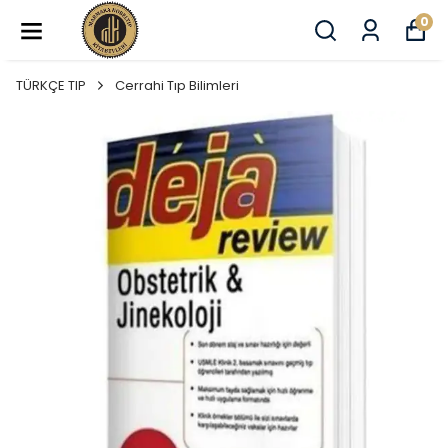
0
TÜRKÇE TIP
Cerrahi Tıp Bilimleri