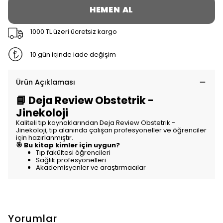
HEMEN AL
1000 TL üzeri ücretsiz kargo
10 gün içinde iade değişim
Ürün Açıklaması
📘 Deja Review Obstetrik -
Jinekoloji
Kaliteli tıp kaynaklarından Deja Review Obstetrik -
Jinekoloji, tıp alanında çalışan profesyoneller ve öğrenciler
için hazırlanmıştır.
🎯 Bu kitap kimler için uygun?
Tıp fakültesi öğrencileri
Sağlık profesyonelleri
Akademisyenler ve araştırmacılar
Yorumlar