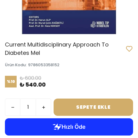
Current Multidisciplinary Approach To
Diabetes Mel
Ürün Kodu
:
9786053358152
₺ 600.00
%
10
₺ 540.00
SEPETE EKLE