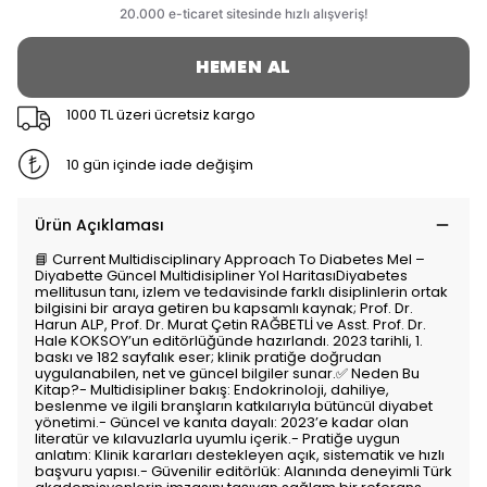
HEMEN AL
1000 TL üzeri ücretsiz kargo
10 gün içinde iade değişim
Ürün Açıklaması
📘 Current Multidisciplinary Approach To Diabetes Mel –
Diyabette Güncel Multidisipliner Yol HaritasıDiyabetes
mellitusun tanı, izlem ve tedavisinde farklı disiplinlerin ortak
bilgisini bir araya getiren bu kapsamlı kaynak; Prof. Dr.
Harun ALP, Prof. Dr. Murat Çetin RAĞBETLİ ve Asst. Prof. Dr.
Hale KOKSOY’un editörlüğünde hazırlandı. 2023 tarihli, 1.
baskı ve 182 sayfalık eser; klinik pratiğe doğrudan
uygulanabilen, net ve güncel bilgiler sunar.✅ Neden Bu
Kitap?- Multidisipliner bakış: Endokrinoloji, dahiliye,
beslenme ve ilgili branşların katkılarıyla bütüncül diyabet
yönetimi.- Güncel ve kanıta dayalı: 2023’e kadar olan
literatür ve kılavuzlarla uyumlu içerik.- Pratiğe uygun
anlatım: Klinik kararları destekleyen açık, sistematik ve hızlı
başvuru yapısı.- Güvenilir editörlük: Alanında deneyimli Türk