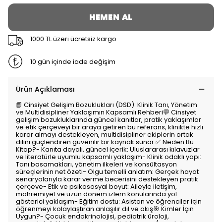
HEMEN AL
1000 TL üzeri ücretsiz kargo
10 gün içinde iade değişim
Ürün Açıklaması
📘 Cinsiyet Gelişim Bozuklukları (DSD): Klinik Tanı, Yönetim
ve Multidisipliner Yaklaşımın Kapsamlı Rehberi💬 Cinsiyet
gelişim bozukluklarında güncel kanıtlar, pratik yaklaşımlar
ve etik çerçeveyi bir araya getiren bu referans, klinikte hızlı
karar almayı destekleyen, multidisipliner ekiplerin ortak
dilini güçlendiren güvenilir bir kaynak sunar.✅ Neden Bu
Kitap?- Kanıta dayalı, güncel içerik: Uluslararası kılavuzlar
ve literatürle uyumlu kapsamlı yaklaşım- Klinik odaklı yapı:
Tanı basamakları, yönetim ilkeleri ve konsültasyon
süreçlerinin net özeti- Olgu temelli anlatım: Gerçek hayat
senaryolarıyla karar verme becerisini destekleyen pratik
çerçeve- Etik ve psikososyal boyut: Aileyle iletişim,
mahremiyet ve uzun dönem izlem konularında yol
gösterici yaklaşım- Eğitim dostu: Asistan ve öğrenciler için
öğrenmeyi kolaylaştıran anlaşılır dil ve akış🎯 Kimler İçin
Uygun?- Çocuk endokrinolojisi, pediatrik üroloji,