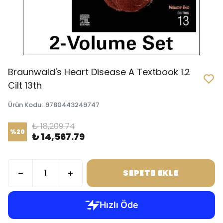
Braunwald's Heart Disease A Textbook 1.2
Cilt 13th
Ürün Kodu
:
9780443249747
₺ 18,209.74
%
20
₺ 14,567.79
SEPETE EKLE