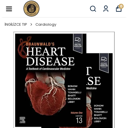
0
İNGİLİZCE TIP
Cardiology