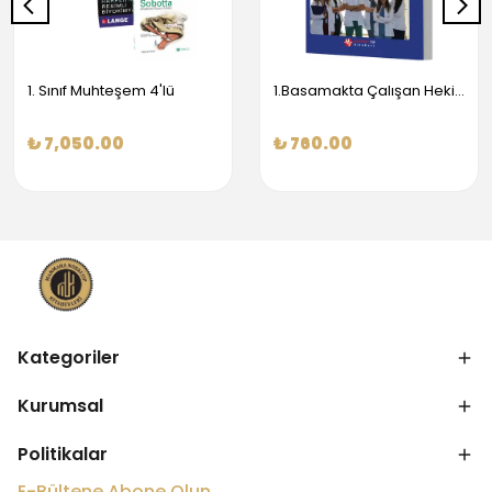
1. Sınıf Muhteşem 4'lü
1.Basamakta Çalışan Hekimler İçin Temel Obstetrik Ve Jinekoloji Bilgisi
₺ 7,050.00
₺ 760.00
Kategoriler
Kurumsal
Politikalar
E-Bültene Abone Olun