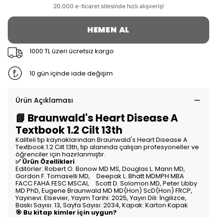
HEMEN AL
1000 TL üzeri ücretsiz kargo
10 gün içinde iade değişim
Ürün Açıklaması
📘 Braunwald's Heart Disease A
Textbook 1.2 Cilt 13th
Kaliteli tıp kaynaklarından Braunwald's Heart Disease A
Textbook 1.2 Cilt 13th, tıp alanında çalışan profesyoneller ve
öğrenciler için hazırlanmıştır.
✅ Ürün Özellikleri
Editörler: Robert O. Bonow MD MS, Douglas L. Mann MD,
Gordon F. Tomaselli MD, Deepak L. Bhatt MDMPH MBA
FACC FAHA FESC MSCAI, Scott D. Solomon MD, Peter Libby
MD PhD, Eugene Braunwald MD MD(Hon) ScD(Hon) FRCP,
Yayınevi: Elsevier, Yayım Tarihi: 2025, Yayın Dili: İngilizce,
Baskı Sayısı: 13, Sayfa Sayısı: 2034, Kapak: Karton Kapak
🎯 Bu kitap kimler için uygun?