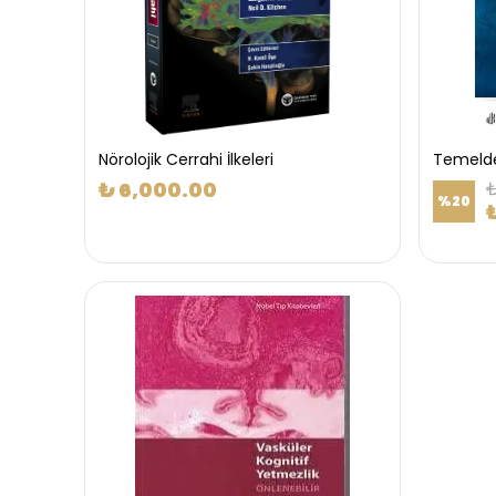
Nörolojik Cerrahi İlkeleri
Temelden
₺ 6,000.00
₺
%
20