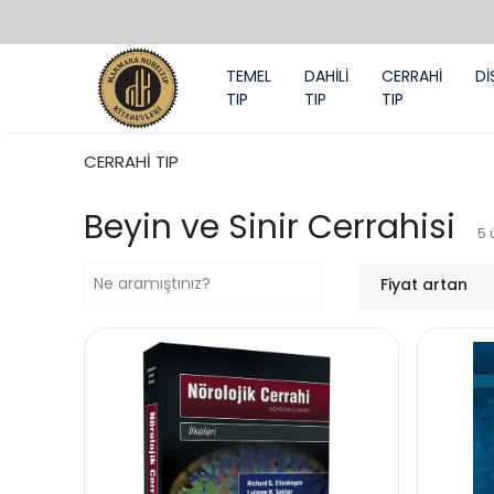
TEMEL
DAHİLİ
CERRAHİ
Dİ
TIP
TIP
TIP
CERRAHİ TIP
Beyin ve Sinir Cerrahisi
5
Fiyat artan