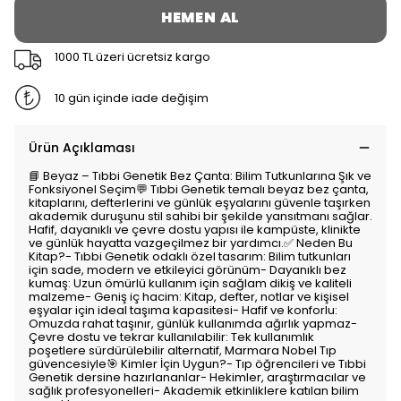
HEMEN AL
1000 TL üzeri ücretsiz kargo
10 gün içinde iade değişim
Ürün Açıklaması
📘 Beyaz – Tıbbi Genetik Bez Çanta: Bilim Tutkunlarına Şık ve
Fonksiyonel Seçim💬 Tıbbi Genetik temalı beyaz bez çanta,
kitaplarını, defterlerini ve günlük eşyalarını güvenle taşırken
akademik duruşunu stil sahibi bir şekilde yansıtmanı sağlar.
Hafif, dayanıklı ve çevre dostu yapısı ile kampüste, klinikte
ve günlük hayatta vazgeçilmez bir yardımcı.✅ Neden Bu
Kitap?- Tıbbi Genetik odaklı özel tasarım: Bilim tutkunları
için sade, modern ve etkileyici görünüm- Dayanıklı bez
kumaş: Uzun ömürlü kullanım için sağlam dikiş ve kaliteli
malzeme- Geniş iç hacim: Kitap, defter, notlar ve kişisel
eşyalar için ideal taşıma kapasitesi- Hafif ve konforlu:
Omuzda rahat taşınır, günlük kullanımda ağırlık yapmaz-
Çevre dostu ve tekrar kullanılabilir: Tek kullanımlık
poşetlere sürdürülebilir alternatif, Marmara Nobel Tıp
güvencesiyle🎯 Kimler İçin Uygun?- Tıp öğrencileri ve Tıbbi
Genetik dersine hazırlananlar- Hekimler, araştırmacılar ve
sağlık profesyonelleri- Akademik etkinliklere katılan bilim