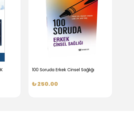
İK
100 Soruda Erkek Cinsel Sağlığı
100 S
₺ 250.00
₺ 2