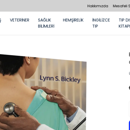
Hakkımızda
Mesafeli 
Ş
VETERİNER
SAĞLIK
HEMŞİRELİK
İNGİLİZCE
TIP DI
BİLİMLERİ
TIP
KİTAP