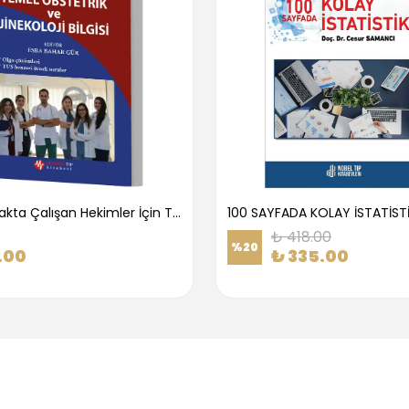
1.Basamakta Çalışan Hekimler İçin Temel Obstetrik Ve Jinekoloji Bilgisi
100 SAYFADA KOLAY İSTATİST
₺ 418.00
%
20
.00
₺ 335.00