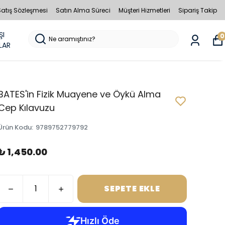
Satış Sözleşmesi
Satın Alma Süreci
Müşteri Hizmetleri
Sipariş Takip
ŞI
0
LAR
BATES'in Fizik Muayene ve Öykü Alma
Cep Kılavuzu
Ürün Kodu
:
9789752779792
₺ 1,450.00
SEPETE EKLE