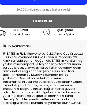
HEMEN AL
1000 TL üzeri
10 gün içinde
ücretsiz kargo
iade değişim
Ürün Açıklaması
📘 BATES’in Fizik Muayene ve Öykü Alma Cep Kılavuzu
– Klinik Muayenede Hızlı ve Güvenilir Rehberiniz💬
Klinik sahada zaman değerlidir. BATES’in kanıtlanmış
yaklaşımını kompakt ve taşınabilir bir formda sunan
bu cep kılavuzu, öykü alma ve fizik muayeneyi adım
adım, net ve uygulanabilir şekilde elinizin altına
getirir.✅ Neden Bu Kitap?• Sistematik BATES
yaklaşımı: Öykü alma ve fizik muayene
basamaklarını özlü, net ve klinik odaklı sunar • Cepte
taşınabilir pratik: Vizitte, acilde, stajda ve sınav
öncesi hızlı başvuru imkanı sağlar • Klinik güveni
artırır: Normal–patolojik bulguların ayırt edilmesine
yardımcı olan özet ve ipuçları içerir • Hızlı karar
desteği: Madde işaretli özetler ve akıcı anlatımla
kritik bilgiyi anında bulmanıza yardımcı olur • Günlük