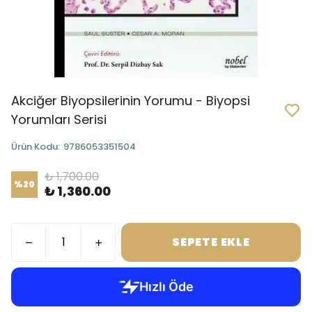
Akciğer Biyopsilerinin Yorumu - Biyopsi
Yorumları Serisi
Ürün Kodu
:
9786053351504
₺ 1,700.00
%
20
₺ 1,360.00
SEPETE EKLE