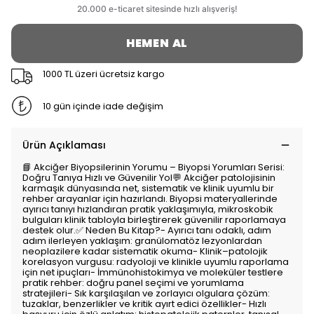
HEMEN AL
1000 TL üzeri ücretsiz kargo
10 gün içinde iade değişim
Ürün Açıklaması
📘 Akciğer Biyopsilerinin Yorumu – Biyopsi Yorumları Serisi:
Doğru Tanıya Hızlı ve Güvenilir Yol💬 Akciğer patolojisinin
karmaşık dünyasında net, sistematik ve klinik uyumlu bir
rehber arayanlar için hazırlandı. Biyopsi materyallerinde
ayırıcı tanıyı hızlandıran pratik yaklaşımıyla, mikroskobik
bulguları klinik tabloyla birleştirerek güvenilir raporlamaya
destek olur.✅ Neden Bu Kitap?- Ayırıcı tanı odaklı, adım
adım ilerleyen yaklaşım: granülomatöz lezyonlardan
neoplazilere kadar sistematik okuma- Klinik–patolojik
korelasyon vurgusu: radyoloji ve klinikle uyumlu raporlama
için net ipuçları- İmmünohistokimya ve moleküler testlere
pratik rehber: doğru panel seçimi ve yorumlama
stratejileri- Sık karşılaşılan ve zorlayıcı olgulara çözüm:
tuzaklar, benzerlikler ve kritik ayırt edici özellikler- Hızlı