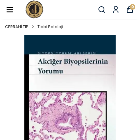
0
CERRAHİ TIP
Tıbbi Patoloji