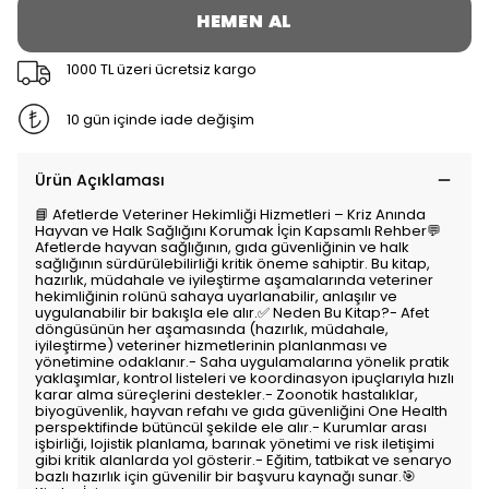
HEMEN AL
1000 TL üzeri ücretsiz kargo
10 gün içinde iade değişim
Ürün Açıklaması
📘 Afetlerde Veteriner Hekimliği Hizmetleri – Kriz Anında
Hayvan ve Halk Sağlığını Korumak İçin Kapsamlı Rehber💬
Afetlerde hayvan sağlığının, gıda güvenliğinin ve halk
sağlığının sürdürülebilirliği kritik öneme sahiptir. Bu kitap,
hazırlık, müdahale ve iyileştirme aşamalarında veteriner
hekimliğinin rolünü sahaya uyarlanabilir, anlaşılır ve
uygulanabilir bir bakışla ele alır.✅ Neden Bu Kitap?- Afet
döngüsünün her aşamasında (hazırlık, müdahale,
iyileştirme) veteriner hizmetlerinin planlanması ve
yönetimine odaklanır.- Saha uygulamalarına yönelik pratik
yaklaşımlar, kontrol listeleri ve koordinasyon ipuçlarıyla hızlı
karar alma süreçlerini destekler.- Zoonotik hastalıklar,
biyogüvenlik, hayvan refahı ve gıda güvenliğini One Health
perspektifinde bütüncül şekilde ele alır.- Kurumlar arası
işbirliği, lojistik planlama, barınak yönetimi ve risk iletişimi
gibi kritik alanlarda yol gösterir.- Eğitim, tatbikat ve senaryo
bazlı hazırlık için güvenilir bir başvuru kaynağı sunar.🎯