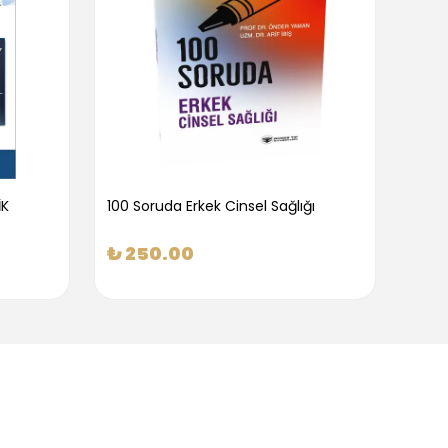
İK
100 Soruda Erkek Cinsel Sağlığı
100 S
₺ 250.00
₺ 2