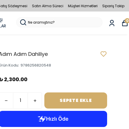
Satış Sözleşmesi
Satın Alma Süreci
Müşteri Hizmetleri
Sipariş Takip
ŞI
0
LAR
Adım Adım Dahiliye
Ürün Kodu
:
9786256820548
₺ 2,300.00
SEPETE EKLE