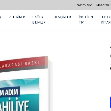
Hakkımızda
Mesafeli 
Ş
VETERİNER
SAĞLIK
HEMŞİRELİK
İNGİLİZCE
TIP DI
BİLİMLERİ
TIP
KİTAP