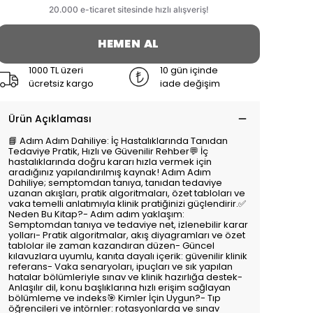
HEMEN AL
1000 TL üzeri
10 gün içinde
ücretsiz kargo
iade değişim
Ürün Açıklaması
📘 Adım Adım Dahiliye: İç Hastalıklarında Tanıdan
Tedaviye Pratik, Hızlı ve Güvenilir Rehber💬 İç
hastalıklarında doğru kararı hızla vermek için
aradığınız yapılandırılmış kaynak! Adım Adım
Dahiliye; semptomdan tanıya, tanıdan tedaviye
uzanan akışları, pratik algoritmaları, özet tabloları ve
vaka temelli anlatımıyla klinik pratiğinizi güçlendirir.✅
Neden Bu Kitap?- Adım adım yaklaşım:
Semptomdan tanıya ve tedaviye net, izlenebilir karar
yolları- Pratik algoritmalar, akış diyagramları ve özet
tablolar ile zaman kazandıran düzen- Güncel
kılavuzlara uyumlu, kanıta dayalı içerik: güvenilir klinik
referans- Vaka senaryoları, ipuçları ve sık yapılan
hatalar bölümleriyle sınav ve klinik hazırlığa destek-
Anlaşılır dil, konu başlıklarına hızlı erişim sağlayan
bölümleme ve indeks🎯 Kimler İçin Uygun?- Tıp
öğrencileri ve intörnler: rotasyonlarda ve sınav