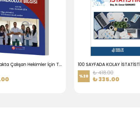
1.Basamakta Çalışan Hekimler İçin Temel Obstetrik Ve Jinekoloji Bilgisi
100 SAYFADA KOLAY İSTATİST
₺ 418.00
%
20
.00
₺ 335.00