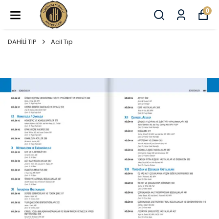
0
DAHİLİ TIP
Acil Tıp