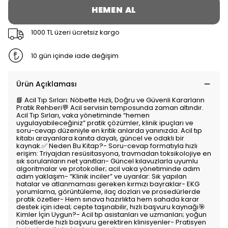
HEMEN AL
1000 TL üzeri ücretsiz kargo
10 gün içinde iade değişim
Ürün Açıklaması
📘 Acil Tıp Sırları: Nöbette Hızlı, Doğru ve Güvenli Kararların
Pratik Rehberi💬 Acil servisin temposunda zaman altındır.
Acil Tıp Sırları, vaka yönetiminde “hemen
uygulayabileceğiniz” pratik çözümler, klinik ipuçları ve
soru-cevap düzeniyle en kritik anlarda yanınızda. Acil tıp
kitabı arayanlara kanıta dayalı, güncel ve odaklı bir
kaynak.✅ Neden Bu Kitap?- Soru-cevap formatıyla hızlı
erişim: Triyajdan resüsitasyona, travmadan toksikolojiye en
sık sorulanların net yanıtları- Güncel kılavuzlarla uyumlu
algoritmalar ve protokoller; acil vaka yönetiminde adım
adım yaklaşım- “Klinik inciler” ve uyarılar: Sık yapılan
hatalar ve atlanmaması gereken kırmızı bayraklar- EKG
yorumlama, görüntüleme, ilaç dozları ve prosedürlerde
pratik özetler- Hem sınava hazırlıkta hem sahada karar
destek için ideal; cepte taşınabilir, hızlı başvuru kaynağı🎯
Kimler İçin Uygun?- Acil tıp asistanları ve uzmanları; yoğun
nöbetlerde hızlı başvuru gerektiren klinisyenler- Pratisyen